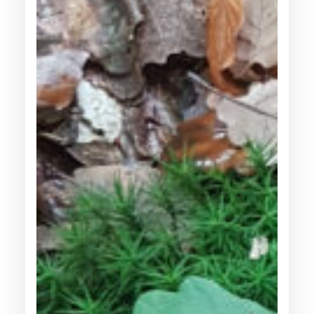
H
E
C
H
A
R
C
U
T
E
R
I
E
F
R
O