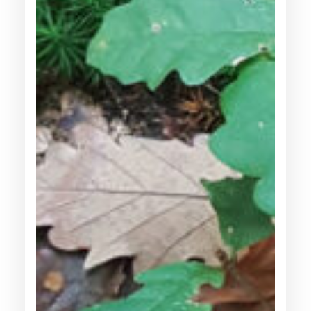
M
A
G
E