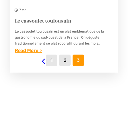
7 Mai
Le cassoulet toulousain
Le cassoulet toulousain est un plat emblématique de la
gastronomie du sud-ouest de la France. On déguste
traditionnellement ce plat roboratif durant les mois
d’automne et d’hiver, lors de réunions familiales ou entre
Read More >
amis, pour…
:
1
2
3
L
E
C
A
S
S
O
U