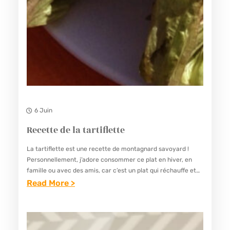
A
C
I
E
N
N
E
6 Juin
Recette de la tartiflette
La tartiflette est une recette de montagnard savoyard !
Personnellement, j’adore consommer ce plat en hiver, en
famille ou avec des amis, car c’est un plat qui réchauffe et
qui est très convivial. C’est un…
Read More >
:
R
E