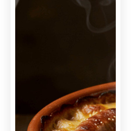
E
D
E
S
C
A
G
O
U
I
L
L
E
S
À
L