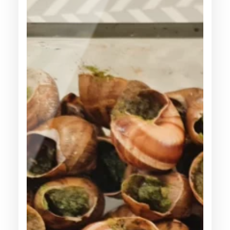
C
E
T
T
E
D
E
L
A
T
A
R
T
I
F
L