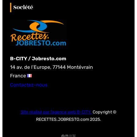
c
Société
h
B-CITY / Jobresto.com
14 av. de l’Europe, 77144 Montévrain
France
Contactez-nous
Site réalisé par l’agence web B-CITY.
Copyright ©
RECETTES.JOBRESTO.com 2025.
Facebook
LinkedIn
Instagram
X