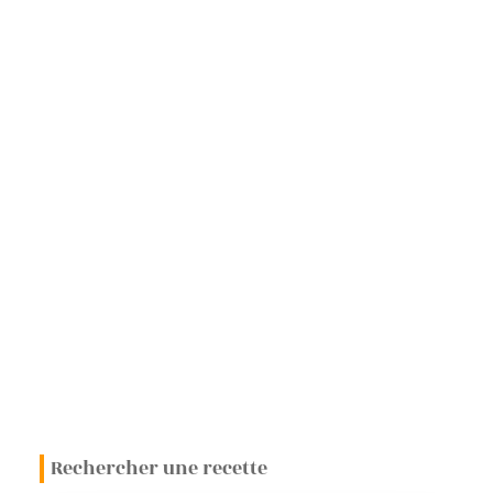
L
E
T
T
O
U
L
O
U
S
A
I
N
Rechercher une recette