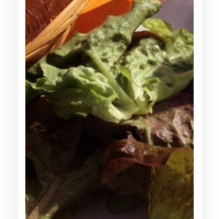
U
C
R
O
U
T
E
G
A
R
N
I
E
A
L
S