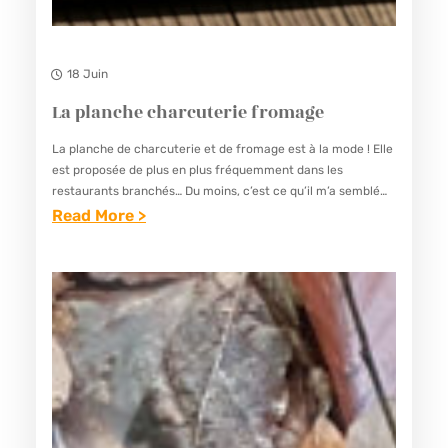
18 Juin
La planche charcuterie fromage
La planche de charcuterie et de fromage est à la mode ! Elle
est proposée de plus en plus fréquemment dans les
restaurants branchés… Du moins, c’est ce qu’il m’a semblé
constater ces derniers temps……
Read More >
:
L
A
P
L
A
N
C