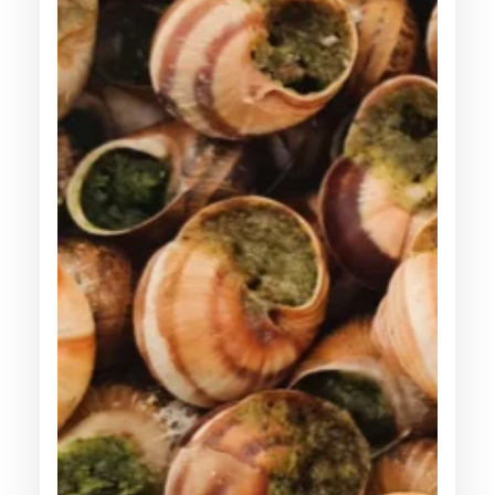
E
T
T
E