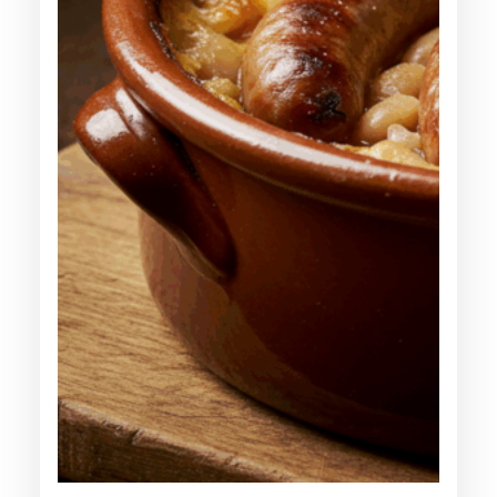
A
C
H
A
R
E
N
T
A
I
S
E