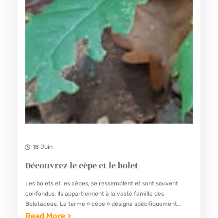
18 Juin
Découvrez le cèpe et le bolet
Les bolets et les cèpes, se ressemblent et sont souvent
confondus. Ils appartiennent à la vaste famille des
Boletaceae, Le terme « cèpe » désigne spécifiquement
certaines espèces de bolets, notamment Boletus edulis,
Read More >