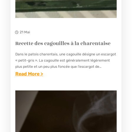
21 Mai
Recette des cagouilles à la charentaise
Dans le patois charentais, une cagouille désigne un escargot
« petit-gris ». La cagouille est généralement légèrement
plus petite et un peu plus foncée que l’escargot de
Bourgogne. Les cagouilles à la charentaise, sont un…
Read More >
:
R
E
C
E
T
T