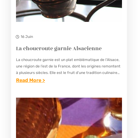
E
T
L
E
16 Juin
B
La choucroute garnie Alsacienne
O
L
La choucroute garnie est un plat emblématique de l’Alsace,
une région de l’est de la France, dont les origines remontent
E
à plusieurs siècles. Elle est le fruit d’une tradition culinaire
T
germanique et est devenue un…
Read More >
:
L
A
C
H
O