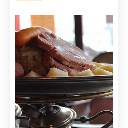
c’est à dire le…
:
D
É
C
O
U
V
R
E
Z
L
E
C
È
P
E