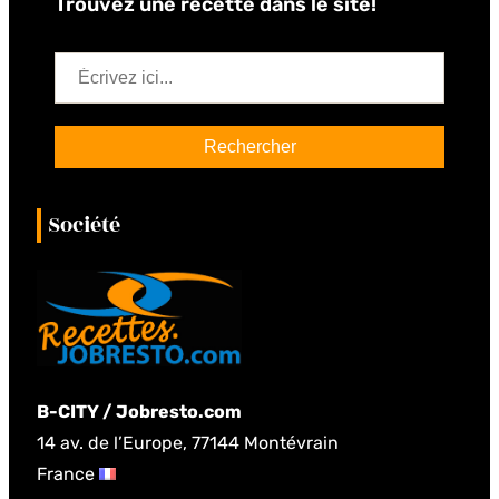
Trouvez une recette dans le site!
S
e
a
Rechercher
r
c
Société
h
B-CITY / Jobresto.com
14 av. de l’Europe, 77144 Montévrain
France