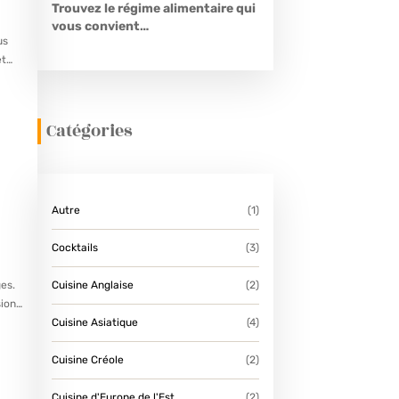
Trouvez le régime alimentaire qui
vous convient…
us
et…
Catégories
Autre
(1)
Cocktails
(3)
Cuisine Anglaise
(2)
ges.
sion
Cuisine Asiatique
(4)
Cuisine Créole
(2)
Cuisine d'Europe de l'Est
(2)