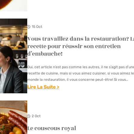
:
D
O
R
U
R
E
R
R
15 Oct
C
S
A
Vous travaillez dans la restauration? L
E
O
I
recette pour réussir son entretien
T
U
N
d’embauche!
T
À
E
E
L
Oui, cet article n’est pas comme les autres, il ne s’agit pas d’un
D
A
recette de cuisine, mais si vous aimez cuisiner, si vous aimez l
monde la restauration, il vous concerne peut-être! Si vous
U
C
cherchez…
Lire La Suite >
C
O
:
O
Q
V
Q
U
O
A
E
2 Oct
U
U
Le couscous royal
S
V