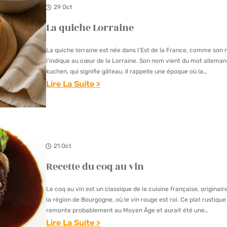
L
29 Oct
T
E
,
La quiche Lorraine
T
O
T
La quiche lorraine est née dans l’Est de la France, comme son
M
E
l’indique au cœur de la Lorraine. Son nom vient du mot allema
E
À
kuchen, qui signifie gâteau. Il rappelle une époque où la…
L
Lire La Suite >
L
E
:
A
T
L
D
T
A
I
E
Q
A
21 Oct
S
U
B
Recette du coq au vin
,
I
L
Œ
C
E
Le coq au vin est un classique de la cuisine française, originair
U
H
la région de Bourgogne, où le vin rouge est roi. Ce plat rustique
F
E
remonte probablement au Moyen Âge et aurait été une…
Lire La Suite >
S
L