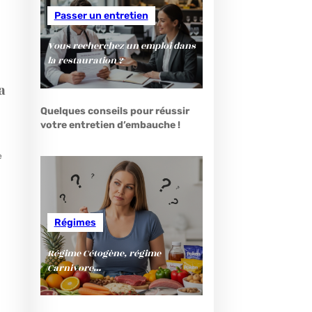
Passer un entretien
Vous recherchez un emploi dans
la restauration ?
a
Quelques conseils pour réussir
votre entretien d’embauche !
e
e
Régimes
Régime Cétogène, régime
Carnivore…