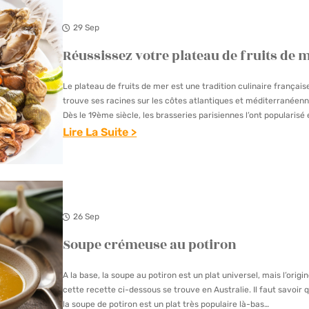
E
O
R
B
Y
E
29 Sep
Œ
A
S
Réussissez votre plateau de fruits de 
U
L
T
F
A
Le plateau de fruits de mer est une tradition culinaire français
B
trouve ses racines sur les côtes atlantiques et méditerranéenn
U
O
Dès le 19ème siècle, les brasseries parisiennes l’ont popularisé
R
important chaque jour coquillages…
Lire La Suite >
U
A
:
R
T
R
G
I
É
U
O
U
I
26 Sep
N
S
G
?
Soupe crémeuse au potiron
S
N
L
I
O
A la base, la soupe au potiron est un plat universel, mais l’origi
A
S
N
cette recette ci-dessous se trouve en Australie. Il faut savoir 
R
S
la soupe de potiron est un plat très populaire là-bas…