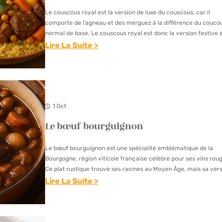
T
I
Le couscous royal est la version de luxe du couscous, car il
R
N
comporte de l’agneau et des merguez à la différence du couco
A
normal de base. Le couscous royal est donc la version festive 
Lire La Suite >
V
:
A
L
I
E
L
C
L
1 Oct
O
E
Le bœuf bourguignon
U
Z
S
D
Le bœuf bourguignon est une spécialité emblématique de la
C
A
Bourgogne, région viticole française célèbre pour ses vins rou
O
Ce plat rustique trouve ses racines au Moyen Âge, mais sa ver
N
moderne s’est popularisée au 19ème…
Lire La Suite >
U
S
:
S
L
L
R
A