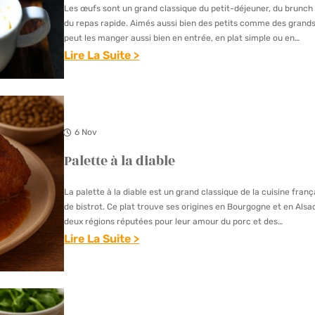
Les œufs sont un grand classique du petit-déjeuner, du brunch
T
du repas rapide. Aimés aussi bien des petits comme des grands
T
peut les manger aussi bien en entrée, en plat simple ou en…
E
Lire La Suite >
S
:
F
Œ
A
U
R
F
6 Nov
C
S
Palette à la diable
I
S
E
U
La palette à la diable est un grand classique de la cuisine franç
S
de bistrot. Ce plat trouve ses origines en Bourgogne et en Alsa
R
deux régions réputées pour leur amour du porc et des…
L
Lire La Suite >
E
:
P
P
L
A
A