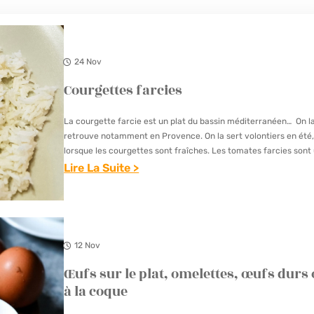
24 Nov
Courgettes farcies
La courgette farcie est un plat du bassin méditerranéen… On l
retrouve notamment en Provence. On la sert volontiers en été
lorsque les courgettes sont fraîches. Les tomates farcies sont
grand classique, j’aime beaucoup…
Lire La Suite >
:
C
O
U
12 Nov
R
Œufs sur le plat, omelettes, œufs durs
G
à la coque
E