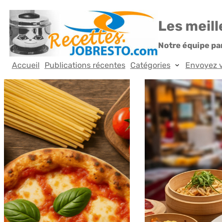
Aller
Les meil
au
Notre équipe par
contenu
Accueil
Publications récentes
Catégories
Envoyez v