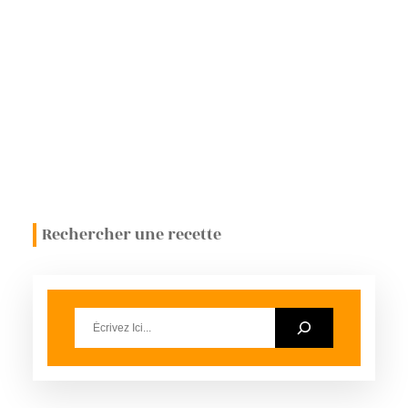
Rechercher une recette
S
e
a
r