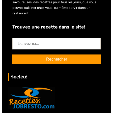
savoureuses, des recettes pour tous les jours, que vous
pouvez cuisiner chez vous, ou même servir dans un
restaurant…
Trouvez une recette dans le site!
S
e
a
Rechercher
r
c
Société
h