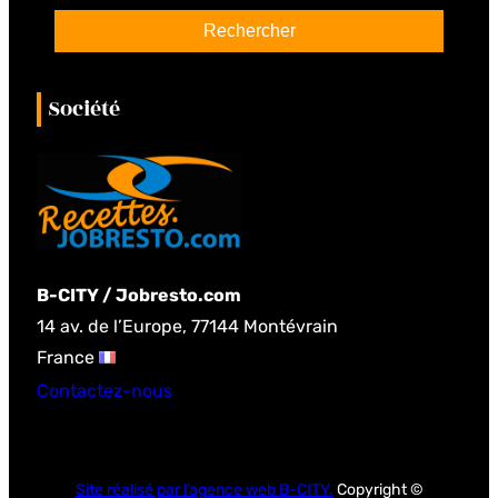
a
Rechercher
r
c
Société
h
B-CITY / Jobresto.com
14 av. de l’Europe, 77144 Montévrain
France
Contactez-nous
Site réalisé par l’agence web B-CITY.
Copyright ©