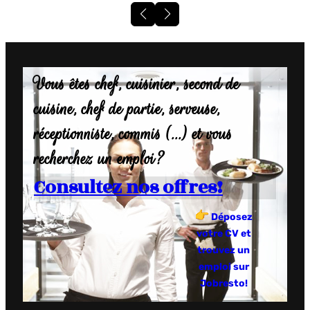
Vous êtes chef, cuisinier, second de
cuisine, chef de partie, serveuse,
réceptionniste, commis (…) et vous
recherchez un emploi?
Consultez nos offres!
Déposez
votre CV et
trouvez un
emploi sur
Jobresto!