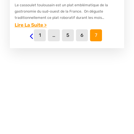
Le cassoulet toulousain est un plat emblématique de la
gastronomie du sud-ouest de la France. On déguste
traditionnellement ce plat roboratif durant les mois
d’automne et d’hiver, lors de réunions familiales ou entre
Lire La Suite >
amis, pour…
:
1
…
5
6
7
L
E
C
A
S
S
O
U
L
E
T
T